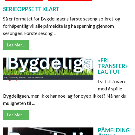
SERIEOPPSETT KLART
Så er formatet for Bygdeligaens første sesong spikret, og
forhåpentlig vil alle påmeldte lag ha spenning gjennom
sesongen. Første sesong ...
Les Mer…
«FRI
TRANSFER»
LAGT UT
Lyst til å være
med å spille
Bygdeligaen, men ikke har noe lag for øyeblikket? Nå har du
muligheten til ...
Les Mer…
PÅMELDING