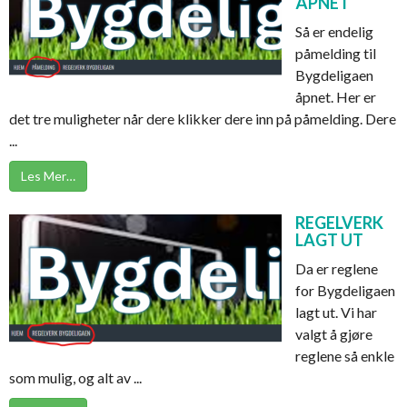
ÅPNET
Så er endelig
påmelding til
Bygdeligaen
åpnet. Her er
det tre muligheter når dere klikker dere inn på påmelding. Dere
...
Les Mer…
REGELVERK
LAGT UT
Da er reglene
for Bygdeligaen
lagt ut. Vi har
valgt å gjøre
reglene så enkle
som mulig, og alt av ...