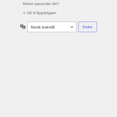
Mistet passordet ditt?
← Gå til Bygdeligaen
Språk