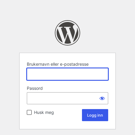
Brukernavn eller e-postadresse
Passord
Husk meg